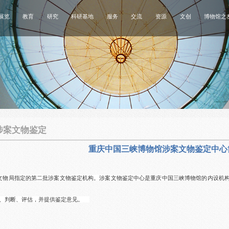
展览
教育
研究
科研基地
服务
交流
资源
文创
博物馆之
涉案文物鉴定
重庆中国三峡博物馆涉案文物鉴定中心
文物局指定的第二批涉案文物鉴定机构。涉案文物鉴定中心是重庆中国三峡博物馆的内设机
别、判断、评估，并提供鉴定意见。