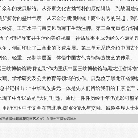
千余年的发展脉络。从齐家文化古拙简朴的原始铜镜，到战国楚镜
镜所折射的盛世气度；从宋金时期湖州镜上商业名号的兴起，到
会经济、工艺水平与审美风尚写下生动注脚。第二单元重点介绍
“五子登科”等市井生活的美好祝愿，神话故事更成为经久不衰的
竞争，侧面印证了工商业的飞速发展。第三单元系统介绍中国古
锈色、轻重、形制等层面，体悟中国古代青铜铸造技艺的传承。
国三峡博物馆藏铜镜展”作为重庆中国三峡博物馆与黑龙江省博物
收藏、学术研究及公共教育等领域的协作。展览位于黑龙江省博物
近平总书记指出：“中华民族多元一体是先人们留给我们的丰厚遗产
体现了中华民族的“大同”理想。通过一件件历经千年仍光影可鉴
，更能体悟中华文明在南北地域间的传承与交融。诚邀各界人士
中国三峡博物馆藏花鸟画艺术展》在漳州市博物馆展出