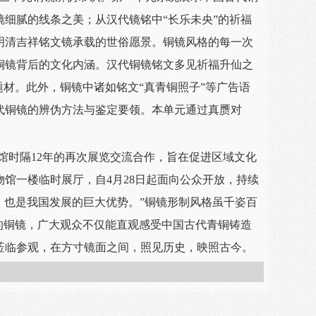
细腻的线条之美；从汉代镜铭中“长乐未央”的祈福
明清吉祥铭文镜承载的世俗愿景。铜镜风格的每一次
铜镜背后的文化内涵。汉代铜镜铭文多见祈福升仙之
题材。此外，铜镜中诸如铭文“真青铜照子”等广告语
代铜镜的辨伪方法与鉴定要领。本单元通过真赝对
馆时隔12年的再次展览交流合作，旨在促进区域文化
馆一楼临时展厅，自4月28日起面向公众开放，持续
，也是我国发展的巨大优势。”铜镜形制风格虽千姿百
的铜镜，广大观众不仅能直观感受中国古代青铜铸造
莅临参观，在方寸镜面之间，照见历史，映照古今。