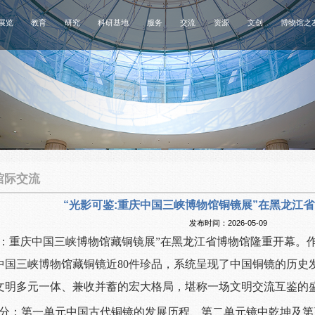
展览
教育
研究
科研基地
服务
交流
资源
文创
博物馆之
馆际交流
“光影可鉴:重庆中国三峡博物馆铜镜展”在黑龙江
发布时间：2026-05-09
可鉴：重庆中国三峡博物馆藏铜镜展”在黑龙江省博物馆隆重开幕
中国三峡博物馆藏铜镜近80件珍品，系统呈现了中国铜镜的历史
文明多元一体、兼收并蓄的宏大格局，堪称一场文明交流互鉴的
分：第一单元中国古代铜镜的发展历程、第二单元镜中乾坤及第