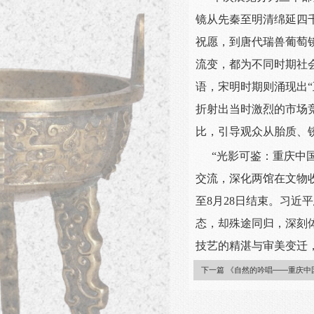
镜从先秦至明清绵延四
祝愿，到唐代瑞兽葡萄
流变，都为不同时期社
语，宋明时期则涌现出
折射出当时激烈的市场
比，引导观众从胎质、
“光影可鉴：重庆中
交流，深化两馆在文物
至8月28日结束。习
态，却殊途同归，深刻
技艺的精湛与审美变迁
下一篇 《自然的吟唱——重庆