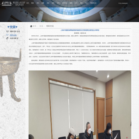
首页
概览
资讯
典藏
展览
教育
研究
科研基地
服务
交流
资源
文创
博物馆之友
中文
|
ENGLISH
首页
/
交流
/
馆际交流
交流
上海中国航海博物馆陆伟副馆长至我馆商洽展览合作事宜
国际学术交流
发布时间：2023-01-15
馆际交流
2023年1月4日，上海中国航海博物馆副馆长陆伟携该馆陈展部主任毛敏，策展人蔡亭亭、陈晨至我馆就2023年两馆的展览合作进行座谈。我馆副馆长张荣祥、陈列展览部主任付万坪，
出国境展览
藏品部主任罗霞，策展人彭学斌、黎然参加了此次座谈。
上海中国航海博物馆是中国首个
经
国务院
批准设立的国家级
航海博物馆
，由
交通运输部
和上
海市人民政府在上海市共建的博物馆。2023年，上海中国航海博物馆将与我馆继2015年以来
再次开展展览交流合作。其中，“寻巴记：巴文化主题展”将于2023年3月-6月在上海中国航海博物馆展出，《世界航海500年：15—19世纪航海文物特展》将于2023年11月至2024年2月在我馆
展出。陆伟副馆长一行前来，就《寻巴记》展览合作事宜和展品组织与我馆进行协商，并就《一江清水向东流：长江与海洋文明的互动与交融》借展事宜与我馆进行磋商。我馆张荣祥副馆
长表示：上海中国航海博物馆选择我馆的《巴文化主题展》，并让更多的上海市民了解巴文化，了解重庆的文化，了解到重庆与上海之间的联系，这是一件好事。我馆将在展品挑选、学术
支持、文创开发、社交活动等方面给予上海中国航海博物馆全力的支持与配合。希望上海中国航海博物馆与我馆能为上海市民奉献一场优秀的展览。
座谈会期间，我馆策展人彭学斌在“远古巴渝”展厅就《巴文化主题展》为陆伟副馆长一行进行了导览。在彭学斌的讲解下，陆伟副馆长一行对巴文化有了更深的感触与理解，并表示：
巴文化的许多特质是值得我们去谈论与传播，相信上海市民会十分欢迎这个展览。