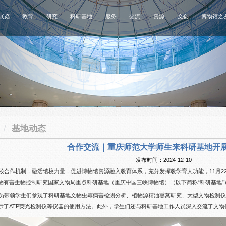
展览
教育
研究
科研基地
服务
交流
资源
文创
博物馆之
地
/
基地动态
合作交流｜重庆师范大学师生来科研基地开
发布时间：2024-12-10
校合作机制，融活馆校力量，促进博物馆资源融入教育体系，充分发挥教学育人功能，11月2
物有害生物控制研究国家文物局重点科研基地（重庆中国三峡博物馆）（以下简称“科研基地”
员带领学生们参观了科研基地文物虫霉病害检测分析、植物源精油熏蒸研究、大型文物检测
示了ATP荧光检测仪等仪器的使用方法。此外，学生们还与科研基地工作人员深入交流了文