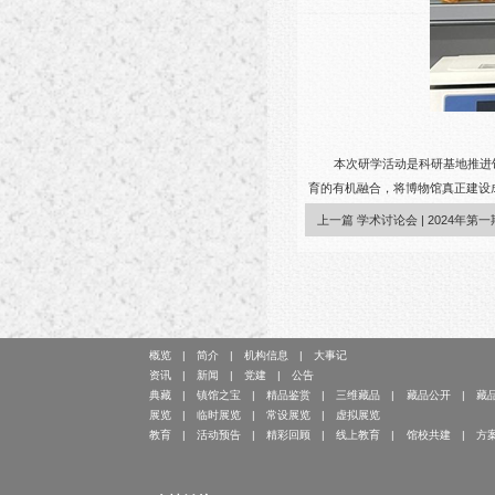
本次研学活动是科研基地推进
育的有机融合，将博物馆真正建设
上一篇 学术讨论会 | 2024年第
概览
简介
机构信息
大事记
资讯
新闻
党建
公告
典藏
镇馆之宝
精品鉴赏
三维藏品
藏品公开
藏
展览
临时展览
常设展览
虚拟展览
教育
活动预告
精彩回顾
线上教育
馆校共建
方