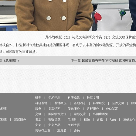
凡小盼教授（左）与范文奇副研究馆员（右）交流文物保护前
馆校合作、打造新时代馆校共建典范的重要体现，有利于以丰富的博物馆资源、开放的课堂
成为国民教育的重要课堂。
一期（总第9期）
下一篇 馆藏文物有害生物控制研究国家文物
研究
学术动态
科研成果
长江文明
科研基地
基地概况
基地动态
科学研究
合作交流
服
品征集
服务
参观指南
便民服务
讲解服务
公益鉴定
交流
国际学术交流
馆际交流
出国境展览
案征集
巡展服务
资源
视听导览
老照片
视频
古籍
动画
三峡文化
文创
文创产品
文创大赛
博物馆之友
志愿者
会员