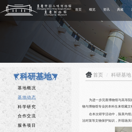
首页
概览
资讯
典藏
科研基地
首页
/
科研基
基地概况
基地动态
为进一步完善博物馆与高等院
科学研究
物与博物馆专业的本科生来馆藏文
在本次研学活动中，陈美均馆
合作交流
治对策等文物保护知识，并现场演
服务项目