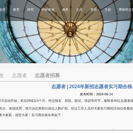
展览
教育
研究
科研基地
服务
交流
资源
文创
博物馆之
之友
/
志愿者
/
志愿者招募
志愿者 | 2024年新招志愿者实习期合
发布时间：2024-06-14
月启动开始，前后持续近4个月。经过报名、初筛、面试、培训等环节，最终有40位志愿者成功
充分、表现优秀，馆方决定将部分岗位人数扩招。经过工作人员对大家实习期间活动任务量的
者大家庭，祝贺大家！实习期合格名单如下：