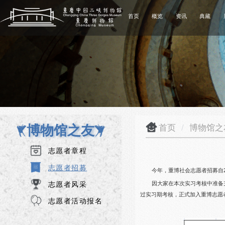
首页
概览
资讯
典藏
博物馆之友
首页
/
博物馆
志愿者章程
志愿者招募
今年，重博社会志愿者招募自2
志愿者风采
因大家在本次实习考核中准备
过实习期考核，正式加入重博志愿
志愿者活动报名