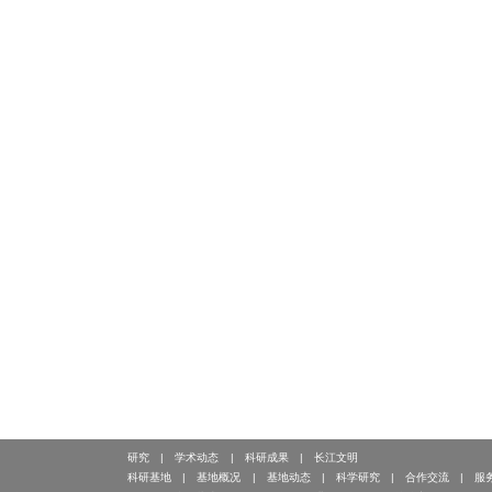
研究
学术动态
科研成果
长江文明
科研基地
基地概况
基地动态
科学研究
合作交流
服