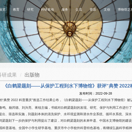
展览
教育
研究
科研基地
服务
交流
资源
文创
博物馆之
科研成果
/
出版物
《白鹤梁题刻——从保护工程到水下博物馆》获评“典赞 202
发布时间：2022-09-28
“典赞 2022 科普重庆”推选工作结果公布，《白鹤梁题刻——从保护工程到水下博物馆》被认
春鸣、杨邦德、刘兴亮、蒋锐主编，书稿对白鹤梁题刻的发现、研究、保护与利用工作进行
提出、筛选和实施，到题刻本体的清洗保护、水环境监测和潜水作业系统、循环水系统、深水
鹤梁题刻下一步的保护与利用提出了建议，对白鹤梁题刻的未来申遗、中国水文博物馆的建设
国科普基地、全国中小学生研学基地、重庆市中小学校外科普特色基地，将继续弘扬科学精