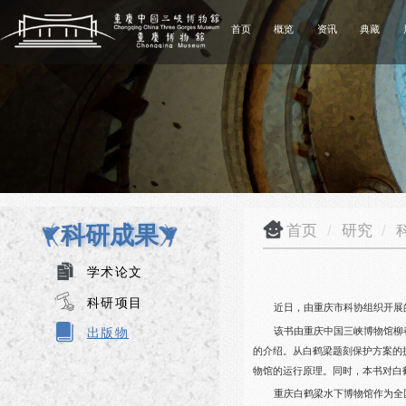
首页
概览
资讯
典藏
科研成果
首页
/
研究
/
学术论文
科研项目
近日，由重庆市科协组织开展的
出版物
该书由重庆中国三峡博物馆柳
的介绍。从白鹤梁题刻保护方案的
物馆的运行原理。同时，本书对白
重庆白鹤梁水下博物馆作为全