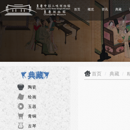
首页
概览
资讯
典藏
典藏
首页
/
典藏
/
陶瓷
绘画
玉器
青铜
古琴