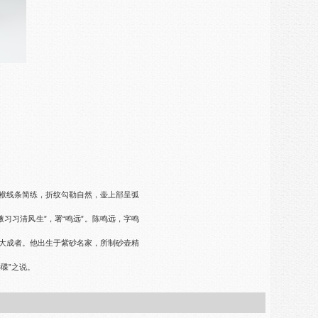
袱线条简练，折纹勾勒自然，壶上部呈弧
习习清风生”，署“鸣远”。陈鸣远，字鸣
大成者。他出生于紫砂名家，所制砂壶精
碟”之说。