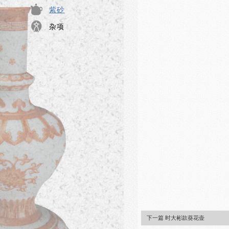
紫砂
杂项
下一篇 时大彬款葵花壶