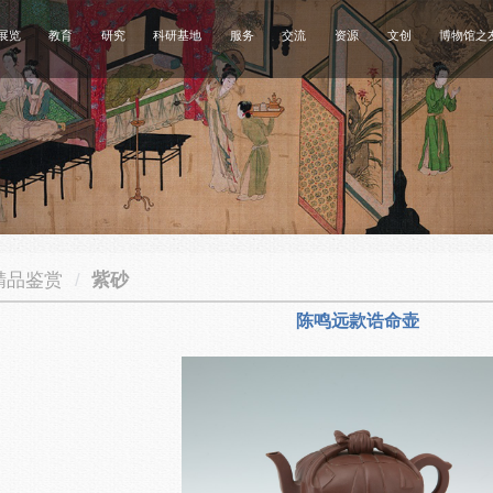
展览
教育
研究
科研基地
服务
交流
资源
文创
博物馆之
精品鉴赏
/
紫砂
陈鸣远款诰命壶