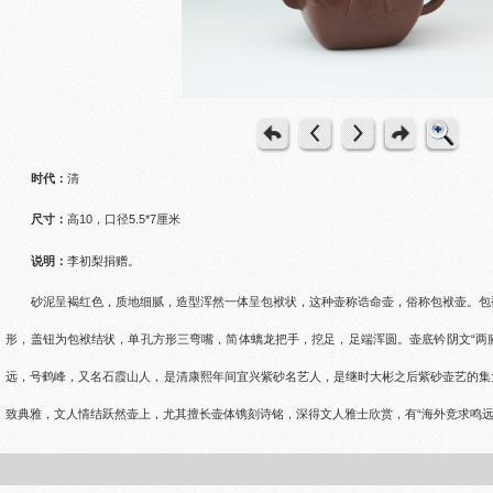
时代：
清
尺寸：
高10，口径5.5*7厘米
说明：
李初梨捐赠。
砂泥呈褐红色，质地细腻，造型浑然一体呈包袱状，这种壶称诰命壶，俗称包袱壶。包
形，盖钮为包袱结状，单孔方形三弯嘴，简体螭龙把手，挖足，足端浑圆。壶底钤阴文“两腋
远，号鹤峰，又名石霞山人，是清康熙年间宜兴紫砂名艺人，是继时大彬之后紫砂壶艺的集
致典雅，文人情结跃然壶上，尤其擅长壶体镌刻诗铭，深得文人雅士欣赏，有“海外竞求鸣远