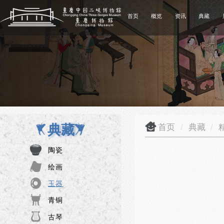
首页
概览
资讯
典藏
典藏
首页
/
典藏
/
陶瓷
绘画
玉器
青铜
古琴