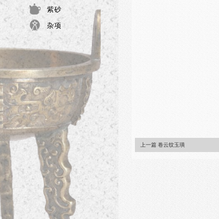
紫砂
杂项
上一篇 卷云纹玉璜