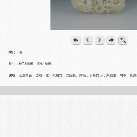
时代：
清
尺寸：
长7.8厘米，宽4.4厘米
说明：
玉质白色，透雕一龙一凤相对，龙圆眼、阔嘴，长角向后；凤圆眼、勾喙，长尾