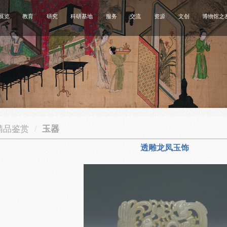
展览
教育
研究
科研基地
服务
交流
资源
文创
博物馆之
精品鉴赏
/
玉器
透雕龙凤玉饰