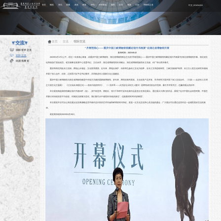
首页
概览
资讯
典藏
展览
教育
研究
科研基地
服务
交流
资源
文创
博物馆之友
中文
|
ENGLISH
首页
/
交流
/
馆际交流
交流
“丹青照我心——重庆中国三峡博物馆馆藏近现代书画展”在湖北省博物馆开展
国际学术交流
发布时间：2023-05-22
馆际交流
2023年5月17日上午，经过一年多精心筹备，由重庆中国三峡博物馆、湖北省博物馆联合主办的“丹青照我心——重庆中国三峡博物馆馆藏近现代书画展”在湖北省博物馆开幕。湖北省文
出国境展览
化和旅游厅党组成员，省文物事业发展中心党委书记、主任余萍，湖北省博物馆馆长张晓云，湖北省博物馆副馆长王先福、何广等出席开幕式。
重庆和湖北同处长江流域，两地山水相连，文化联系紧密。近年来，两地以保护、传承和弘扬长江文化为纽带，在长江文明进程研究、三峡文物保护利用、长江古人类文化研究等领域
开展了深入合作，目前，正按照习近平总书记要求，共同推进长江国家文化公园建设。
重庆中国三峡博物馆与湖北省博物馆都是中央地方共建的国家级博物馆。多年来，两馆在陈列展览、文化创意产品开发、学术研究方面开展了深入交流合作。《大溪——走进长江文明
之大溪文化主题展》、《江汉汤汤 南国之纪——曾侯与他的时代》、《一见钟琴——从宫廷礼乐到文人雅兴》是两馆成功的合作范例，吸引学术界关注，也赢得观众的好评。
本次展览精选我馆馆藏近现代书画53件（组），其中徐悲鸿、傅抱石、张大千和李可染等名家作品是首次在湖北展出。通过展示大师们的作品，展现了近代中国社会转型时期，中国艺
术家们对传统的坚守与创造，对新技法探索与尝试。我们既可从中感受到“传统的新生”，也能看得到“时代的映照”。
本次展览不仅可以让湖北观众近距离领略这些书画作品丰富的艺术内涵和鲜明的时代特征，更是一次文化交流和心灵启迪的盛会，广大观众可以通过这些作品一起感受美好生活的真
谛。
展览将持续到2023年8月20日。