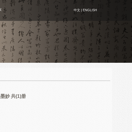
友
中文
|
ENGLISH
妙 共(1)册