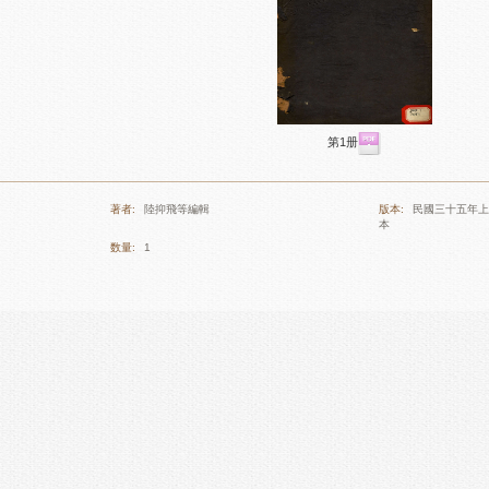
第1册
著者:
陸抑飛等編輯
版本:
民國三十五年上
本
数量:
1