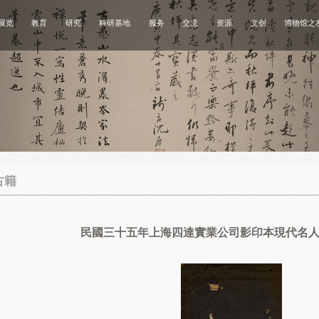
展览
教育
研究
科研基地
服务
交流
资源
文创
博物馆之
古籍
民國三十五年上海四達實業公司影印本現代名人墨