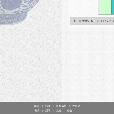
上一篇 免费讲解|1.11-1.17志
概览
简介
机构信息
大事记
资讯
新闻
党建
公告