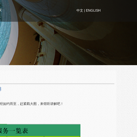
友
中文
|
ENGLISH
排
已经如约而至，赶紧戳大图，来馆听讲解吧！