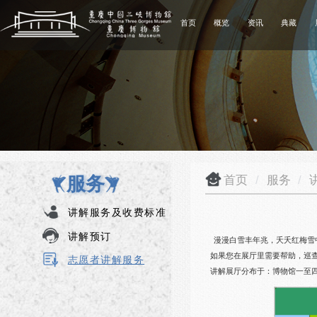
首页
概览
资讯
典藏
服务
首页
/
服务
/
讲解服务及收费标准
讲解预订
漫漫白雪丰年兆，夭夭红梅雪
如果您在展厅里需要帮助，巡查引
志愿者讲解服务
讲解展厅分布于：博物馆一至四