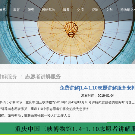
展览
教育
研究
科研基地
服务
交流
资源
文创
博物馆之
讲解服务
/
志愿者讲解服务
免费讲解|1.4-1.10志愿讲解服务安
发布时间：2019-01-04
中俏；小寒时节，重庆中国三峡博物馆2019年1月4号到1月10号讲解岗志愿者的服务时间也
导岗志愿者张英，重庆110中学志愿者们将会热忱为您服务！
楼。如有变动，请联系博物馆一楼大厅工作人员