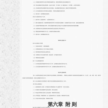
（三）年度服务质量和时长达到与博物馆的服务约定，获得由博物馆出具的志愿服务证书。
（四）享有志愿服务所需的必要保障，包括办公场所、学习资源、统一服装及标识、工作用餐、人身意外保险等。
（五）对志愿者管理和志愿服务等提出意见和建议，就志愿服务遇到的问题、困难等寻求博物馆的帮助。
（六）正式志愿者有权主动申请退出志愿者队，并获得志愿服务的相关证明。
（七）相关法律、法规明确的其他权利。
第九条 志愿者具有以下义务：
（一）遵守本馆《志愿者章程》《志愿者管理办法》。
（二）履行志愿服务承诺，根据博物馆服务需求和工作安排参加志愿服务，完成服务约定的工作任务，确保志愿服务质量。
（三）自觉维护博物馆形象与声誉，维护志愿服务对象的合法权益,不向志愿服务对象收取或者变相收取报酬。
（四）自觉抵制任何以志愿者身份从事的营利性活动及违背公序良俗的行为。
（五）尊重志愿者和博物馆工作人员，自觉维护志愿者队伍团结。
（六）相关法律、法规明确的其他义务。
第四章
志愿者工作
第十条 志愿者工作范围
（一）为观众提供展厅、巡展讲解服务。
（二）在博物馆展区及大门外引导观众文明参观。
（三）协助博物馆开展各项社会教育活动。
（四）与博物馆工作有关的图书管理、藏品管理、文字编辑与宣传等。
（五）博物馆其他志愿服务。
第十一条 志愿者服务时间
（一）实习期志愿者来馆服务时间不低于48小时，且讲解岗志愿者出勤不低于6次。
（二）正式志愿者年服务时间不低于96小时，且讲解岗志愿者出勤不低于12次
。
第五章
志愿者管理
第十二条 重博志愿者其主管单位为重庆中国三峡博物馆（重庆博物馆）。博物馆公众教育部门负责统筹管理志愿服务工作，办公室、人事、财务、研究、陈列等
其他部门按照其职能职责，负责与志愿服务有关的工作。
第十三条 志愿者的日常管理按照《重庆中国三峡博物馆志愿者管理办法》执行。
第十四条 志愿者退出
（一）
志愿者根据本人意愿，以书面形式向博物馆提出“停止服务申请”，视为主动退出。
（二）
对未履行年度志愿服务约定的志愿者，视为自动退出。
（三）
对违反本章程第九条第三点的志愿者，博物馆将对其劝退。
（四）
对严重违反《博物馆章程》或《志愿者管理办法》的志愿者，博物馆将予以清退。
（五）
凡年满70周岁的志愿者，博物馆给予荣退。
第六章 附 则
第十五条 本章程于2019年3月1日起生效。