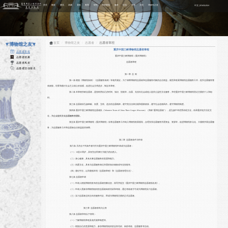
首页
概览
资讯
典藏
展览
教育
研究
科研基地
服务
交流
资源
文创
博物馆之友
中文
|
ENGLISH
首页
/
博物馆之友
/
志愿者
/
志愿者章程
博物馆之友
重庆中国三峡博物馆志愿者章程
志愿者章程
重庆中国三峡博物馆（重庆博物馆）
志愿者招募
志愿者章程
志愿者风采
志愿者活动报名
第一章
总 则
第一条 根据《博物馆条例》《志愿服务条例》等相关规定，为了保障博物馆志愿者和志愿服务对象的合法权益，规范和发展博物馆志愿服务工作，提升志愿服务整
体效能，培育和践行社会主义核心价值观，促进社会文明进步，制定本章程。
第二条 本章程所称志愿者，是指利用自己的时间、知识、技能等，自愿、无偿向社会或他人提供公益性文化服务，并经重庆中国三峡博物馆登记注册的个人和组
织。
第三条 志愿者应弘扬奉献、友爱、互助、进步的志愿精神，遵守宪法法律法规和国家政策，遵守社会道德风尚，遵守博物馆制度。
第四条 重庆中国三峡博物馆志愿者队（Volunteer Team of China Three Gorges Museum）（简称“重博志愿者”），是弘扬中华优秀传统文化，传承重庆地方历史文
化，
为公众提供文化志愿服务的团队。
第五条 重庆中国三峡博物馆（重庆博物馆）应将志愿服务工作纳入博物馆发展规划，合理安排志愿服务所需资金、资源等，促进博物馆多元化、大规模开展志愿服
务，为志愿服务工作和志愿者合法权益提供保障。
第二章
志愿者条件与申请
第六条 凡符合下列条件者均可向重庆中国三峡博物馆申请成为志愿者：
（一） 18至65周岁，具有完全民事行为能力的自然人。
（二）身心健康，具有从事志愿服务的意愿和能力。
（三）热爱文化，具有与志愿服务岗位所需的知识储备或专业技能等。
（四）遵纪守法，认同遵循本馆《志愿者章程》和《志愿者管理办法》。
第七条 志愿者申请
（一）申请人根据博物馆发布的志愿者招募信息，填写并提交《重庆中国三峡博物馆志愿者报名表》。
（二）申请人需参加博物馆组织的志愿者岗前培训和考核，通过考核者方可成为博物馆实习志愿者。
（三）实习志愿者达到当年的服务约定，即成为博物馆注册的正式志愿者。
第三章 志愿者权利与义务
第八条 志愿者享有以下权利：
（一）了解博物馆章程及相关规章制度等。
（二）根据自己的意愿和能力，参加博物馆组织的业务培训、岗前考核、志愿服务等活动。